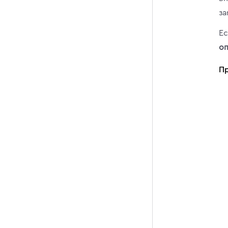
за
Ес
оп
П