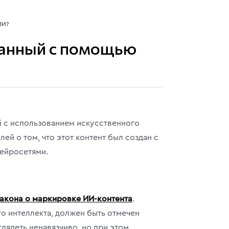
ИИ?
зданный с помощью
ый с использованием искусственного
й о том, что этот контент был создан с
нейросетями.
акона о маркировке ИИ-контента
.
о интеллекта, должен быть отмечен
лядеть ненавязчиво, но при этом