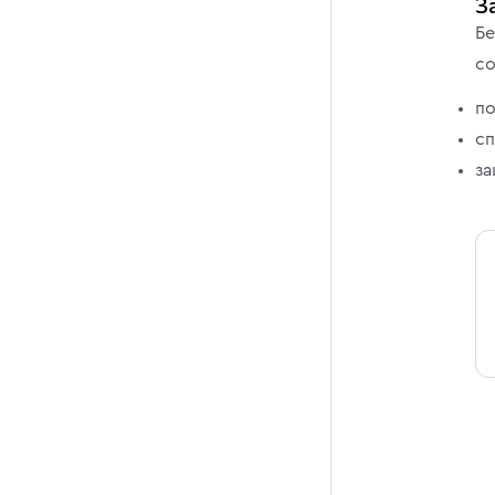
З
Бе
со
по
сп
за