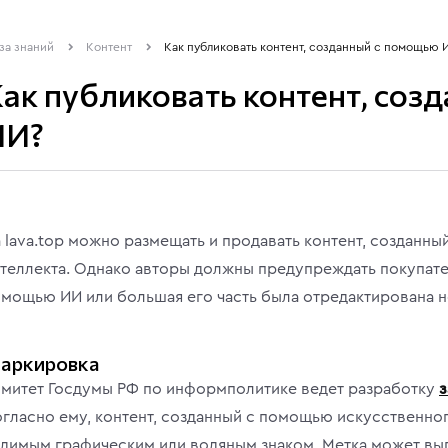
за знаний
Контент
Как публиковать контент, созданный с помощью 
ак публиковать контент, со
ИИ?
 lava.top можно размещать и продавать контент, созданн
теллекта. Однако авторы должны предупреждать покупателе
мощью ИИ или большая его часть была отредактирована 
аркировка
митет Госдумы РФ по информполитике ведет разработку
з
гласно ему, контент, созданный с помощью искусственног
димым графическим или водяным знаком. Метка может выг