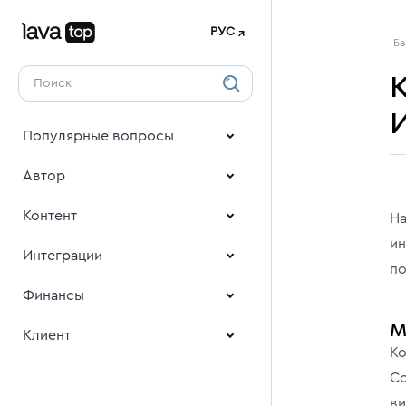
РУС
Ба
К
Популярные вопросы
Автор
Контент
На
ин
Интеграции
по
Финансы
М
Клиент
Ко
Со
ви