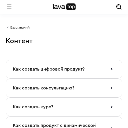
База знаний
Контент
Как создать цифровой продукт?
Как создать консультацию?
Как создать курс?
Как создать продукт с динамической